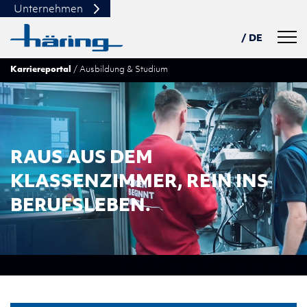
Unternehmen
Navig
/ DE
Karriereportal
Ausbildung & Studium
USA
PL
TN
中文
RAUS AUS DEM
KLASSENZIMMER, REIN INS
BERUFSLEBEN.