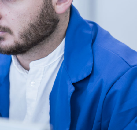
在销售部的继续教育
在德国的
在销售部，我负责原材料的采购——没有原材料，机器
在我拜访布布斯
就不能运转。 在这里，我学会了如何与供应商交谈并
机器上工作对
计划交付以使一切顺利进行。 作为一名机械师，以往
是，我喜欢提
我唯一能做的就是保证原材料的供应。 它背后的整个
40%-60%
组织对我来说曾是一个新篇章。
Bubshei
过我们的内部