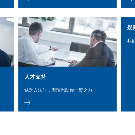
疑
我
人才支持
缺乏方法时，海瑞恩助你一臂之力