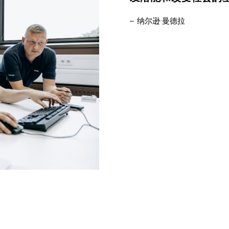
– 纳尔逊·曼德拉